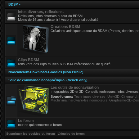
BDSM -
Infos diverses, reflexions.
Reflexions, infos diverses autour du BDSM
Moins de 16 ans s'abstenir ! Accord parental souhaité.
Creations BDSM
Créations artistiques autour du BDSM (Photos, dessins, pe
Clips BDSM
iiens vers des clips musicaux BDSM intéressant ou de qualité
Noocadeaux-Download-Goodies (Non Public)
Salle de commande noosphérique- (french only)
Les outils de noonavigation
Infographies 2D et 3D, Conseils techniques, infos diverse
Sous-forums:
Techniques diverses
,
Unity3D
,
Cinema4d
,
Machinima
,
hardware-les noomoteurs
,
Graphisme-2D-Des
Le forum
tout ce qui concerne le forum
Supprimer les cookies du forum
|
L’équipe du forum