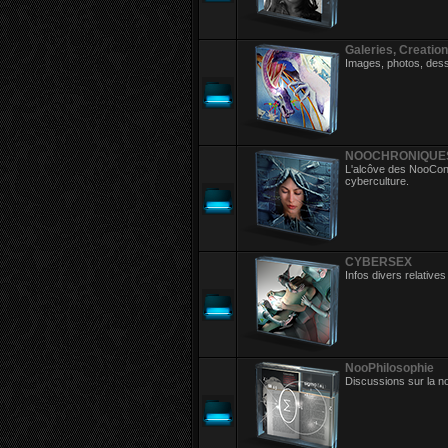
Galeries, Creation
Images, photos, dess
NOOCHRONIQUE
L'alcôve des NooCont
cyberculture.
CYBERSEX
Infos divers relatives
NooPhilosophie
Discussions sur la noo