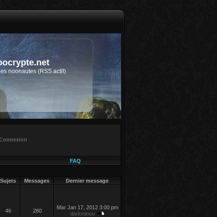
oocrypte.net
des noonautes (RSS actif)
Connexion
FAQ
Sujets
Messages
Dernier message
Mar Jan 17, 2012 3:00 pm
46
280
darkminou