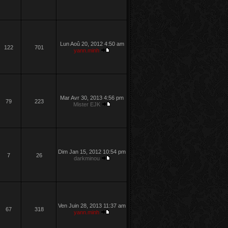
Lun Aoû 20, 2012 4:50 am
122
701
yann.minh
Mar Avr 30, 2013 4:56 pm
79
223
Mister EJK
Dim Jan 15, 2012 10:54 pm
7
26
darkminou
Ven Juin 28, 2013 11:37 am
67
318
yann.minh