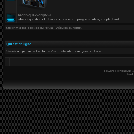
Technique-Script-SL
Infos et questions techniques, hardware, programmation, scripts, build
Supprimer les cookies du forum
|
L’équipe du forum
Qui est en ligne
Utilisateurs parcourant ce forum: Aucun utilisateur enregistré et 1 invité
Powered by
phpBB
©
Tradu