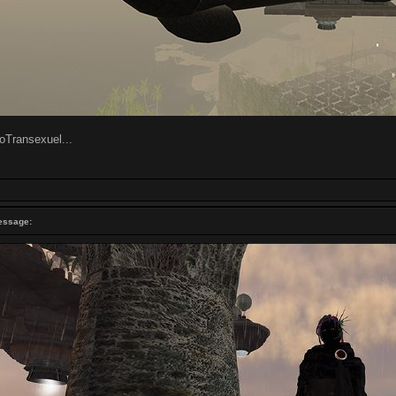
oTransexuel...
essage: