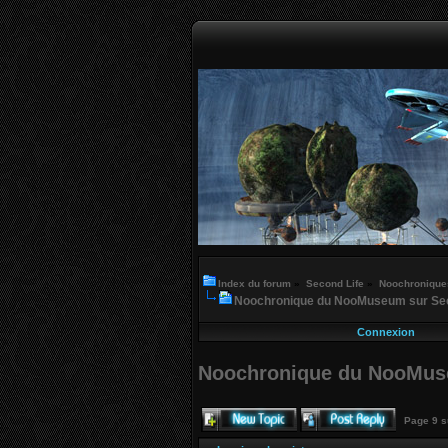
Index du forum
»
Second Life
»
Noochroniques
Noochronique du NooMuseum sur Secon
Connexion
Noochronique du NooMuseu
Page
9
s