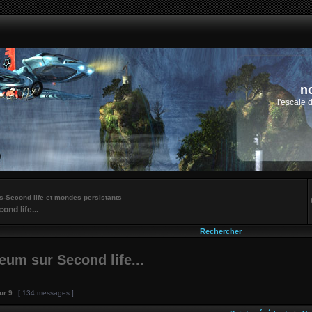
n
l'escale 
-Second life et mondes persistants
d life...
Rechercher
m sur Second life...
ur
9
[ 134 messages ]