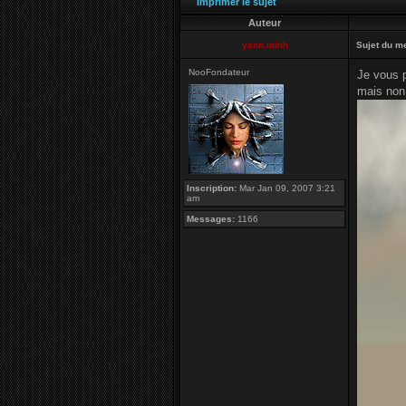
Imprimer le sujet
Auteur
yann.minh
Sujet du m
NooFondateur
Je vous p
mais non,
Inscription:
Mar Jan 09, 2007 3:21
am
Messages:
1166