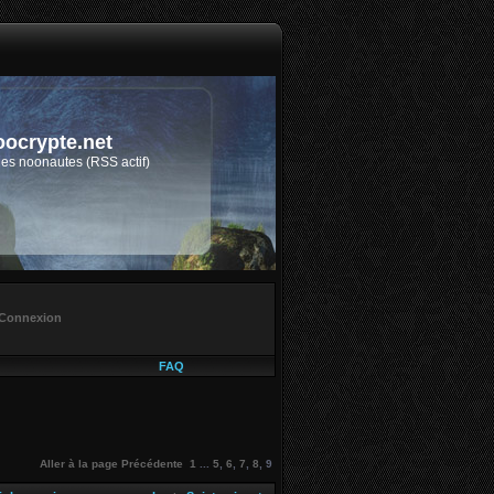
oocrypte.net
des noonautes (RSS actif)
Connexion
FAQ
Aller à la page
Précédente
1
...
5
,
6
,
7
,
8
,
9