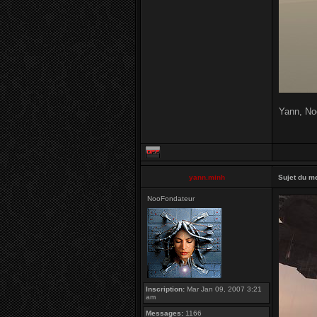
Yann, No
yann.minh
Sujet du m
NooFondateur
Inscription:
Mar Jan 09, 2007 3:21
am
Messages:
1166