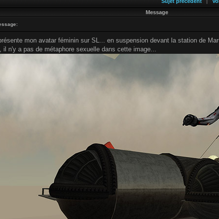
Sujet précédent
Vo
|
Message
essage:
résente mon avatar féminin sur SL... en suspension devant la station de Mar
 il n'y a pas de métaphore sexuelle dans cette image...