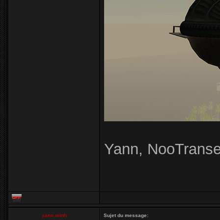
Yann, NooTransex
yann.minh
Sujet du message: