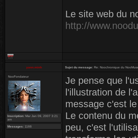
Le site web du n
http://www.nood
yann.minh
Sujet du message:
Re: Noochronique du NooMuseu
NooFondateur
Je pense que l'u
l'illustration de
message c'est l
Le contenu du m
Inscription:
Mar Jan 09, 2007 3:21
am
peu, c'est l'util
Messages:
1166