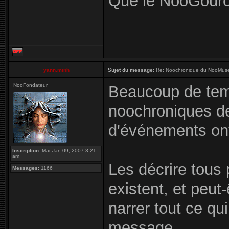
Que le NooGourou
yann.minh
Sujet du message:
Re: Noochronique du NooMuseu
NooFondateur
Beaucoup de tem
noochroniques d
d'événements ont 
Inscription:
Mar Jan 09, 2007 3:21
am
Les décrire tous 
Messages:
1166
existent, et peut
narrer tout ce qu
message...