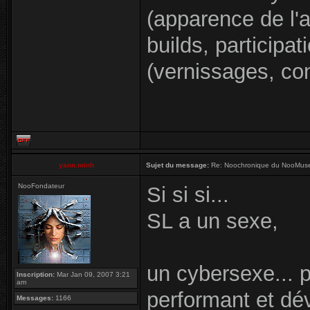
(apparence de l'a
builds, participat
(vernissages, conc
yann.minh
Sujet du message:
Re: Noochronique du NooMuseu
NooFondateur
Si si si...
SL a un sexe,
un cybersexe... p
Inscription:
Mar Jan 09, 2007 3:21
am
performant et dé
Messages:
1166