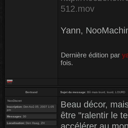
512.mov
Yann, NooMachi
Dernière édition par
y
fois.
Bertrand
Sujet du message:
Bô mais lourd, lourd, LOURD
NooDiscret
Beau décor, mais 
Inscription:
Dim Aoû 05, 2007 1:05
pm
être "ralentir le 
Messages:
30
accélérer au mon
Localisation:
Den Haag, ZH