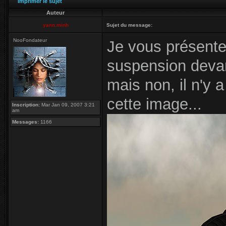
Imprimer le sujet
Auteur
yann.minh
Sujet du message:
NooFondateur
Je vous présente
suspension devan
mais non, il n'y
cette image...
Inscription:
Mar Jan 09, 2007 3:21
am
Messages:
1166