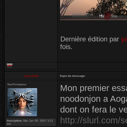
Dernière édition par
y
fois.
yann.minh
Sujet du message:
NooFondateur
Mon premier ess
noodonjon a Aoga
dont on fera le ve
http://slurl.com
Inscription:
Mar Jan 09, 2007 3:21
am