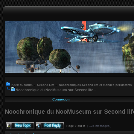
Index du forum
»
Second Life
»
Noochroniques-Second life et mondes persistants
Noochronique du NooMuseum sur Second life...
Connexion
Noochronique du NooMuseum sur Second life
Page
9
sur
9
[ 134 messages ]