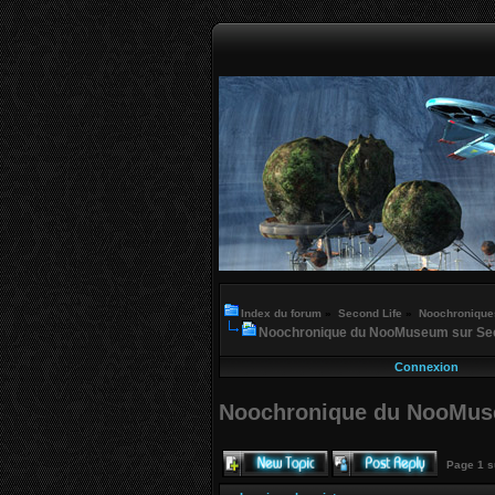
Index du forum
»
Second Life
»
Noochroniques
Noochronique du NooMuseum sur Secon
Connexion
Noochronique du NooMuseu
Page
1
s