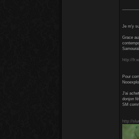
-------------
Je m'y su
Grace aux
contempor
Samouraï 
http://fr
Pour com
Nooexplo
J'ai ache
donjon fé
SM comme 
http://sl