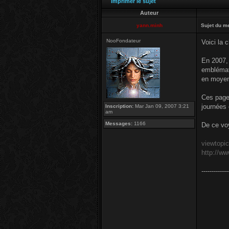
Imprimer le sujet
Auteur
yann.minh
Sujet du m
NooFondateur
Voici la
En 2007, 
emblémati
en moyen
Ces pages
journées 
Inscription:
Mar Jan 09, 2007 3:21
am
Messages:
1166
De ce voy
viewtopi
http://ww
-------------