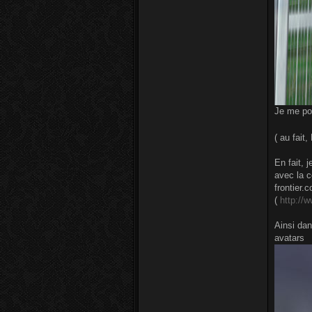
Je me pos
( au fait
En fait, 
avec la c
frontier.
(
http://
Ainsi dan
avatars