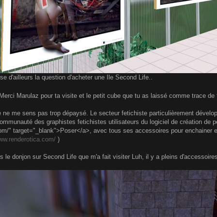
e d'ailleurs la question d'acheter une Ile Second Life..
, Merci Marulaz pour ta visite et le petit cube que tu as laissé comme trace d
je ne me sens pas trop dépaysé. Le secteur fetichiste particulièrement dévelo
ommunauté des graphistes fetichistes utilisateurs du logiciel de création de 
com/" target="_blank">Poser</a>, avec tous ses accessoires pour enchainer et to
www.renderotica.com/
)
s le donjon sur Second Life que m'a fait visiter Luh, il y a pleins d'accessoir