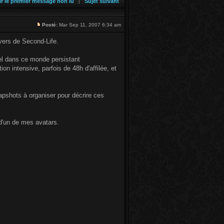
ir le premier message non lu
Sujet suivant
|
Posté:
Mar Sep 11, 2007 6:34 am
vers de Second-Life.
uel dans ce monde persistant
 intensive, parfois de 48h d'affilée, et
napshots à organiser pour décrire ces
d'un de mes avatars.