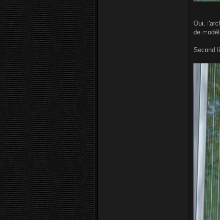
Oui, l'ar
de modéli
Second li