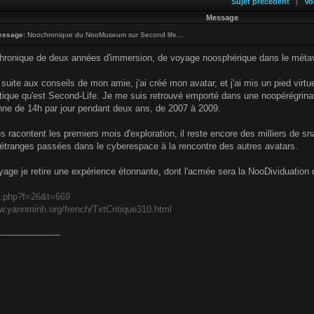
Sujet précédent
Vo
|
Message
essage:
Noochronique du NooMuseum sur Second life...
 chronique de deux années d'immersion, de voyage noosphérique dans le méta
suite aux conseils de mon amie, j'ai créé mon avatar, et j'ai mis un pied virt
que qu'est Second-Life. Je me suis retrouvé emporté dans une noopérégrination
ne de 14h par jour pendant deux ans, de 2007 à 2009.
 racontent les premiers mois d'exploration, il reste encore des milliers de s
étranges passées dans le cyberespace à la rencontre des autres avatars.
age je retire une expérience étonnante, dont l'acmée sera la NooDividuation 
c.php?f=26&t=669
w.yannminh.org/french/TxtCritique310.html
----------------------