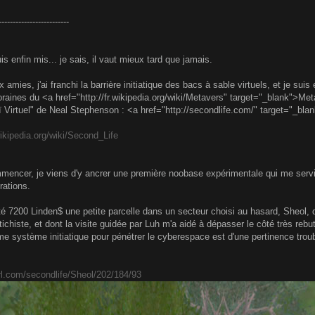
-------------------------
is enfin mis... je sais, il vaut mieux tard que jamais.
 amies, j'ai franchi la barrière initiatique des bacs à sable virtuels, et je s
aines du <a href="http://fr.wikipedia.org/wiki/Metavers" target="_blank">Met
Virtuel" de Neal Stephenson : <a href="http://secondlife.com/" target="_bla
.wikipedia.org/wiki/Second_Life
mencer, je viens d'y ancrer une première noobase expérimentale qui me servi
rations.
té 7200 Linden$ une petite parcelle dans un secteur choisi au hasard, Sheol, 
tichiste, et dont la visite guidée par Luh m'a aidé à dépasser le côté très rebut
système initiatique pour pénétrer le cyberespace est d'une pertinence troub
url.com/secondlife/Sheol/202/184/93