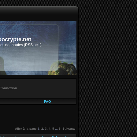
oocrypte.net
des noonautes (RSS actif)
Connexion
FAQ
Aller à la page
1
,
2
,
3
,
4
,
5
...
9
Suivante