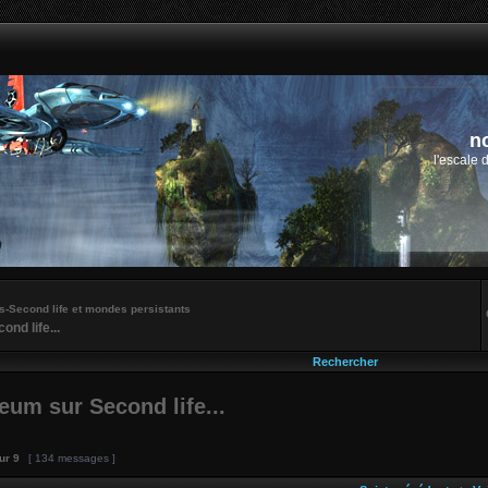
n
l'escale 
-Second life et mondes persistants
d life...
Rechercher
m sur Second life...
ur
9
[ 134 messages ]