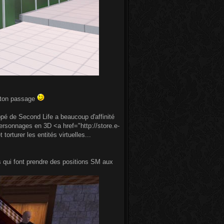
e ton passage
ppé de Second Life a beaucoup d'affinité
personnages en 3D <a href="http://store.e-
rturer les entités virtuelles...
es qui font prendre des positions SM aux