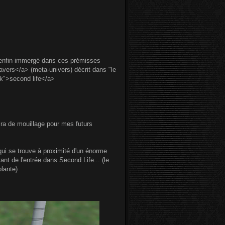
uis enfin immergé dans ces prémisses
avers</a> (meta-univers) décrit dans "le
nk">second life</a>
ra de mouillage pour mes futurs
qui se trouve à proximité d'un énorme
ant de l'entrée dans Second Life... (le
lante)