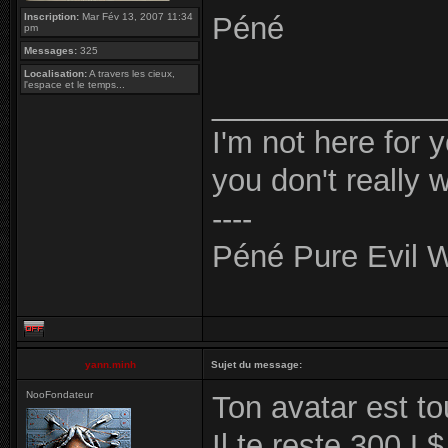
Inscription:
Mar Fév 13, 2007 11:34
Péné
pm
Messages:
325
Localisation:
A travers les cieux,
l'espace et le temps...
_____________
I'm not here for 
you don't really 
----
Péné Pure Evil W
yann.minh
Sujet du message:
NooFondateur
Ton avatar est to
Il te reste 300 L