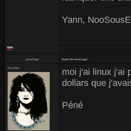
Yann, NooSousEs
penelope
Sujet du message:
NooPilier
moi j'ai linux j'
dollars que j'avais
Péné
_____________