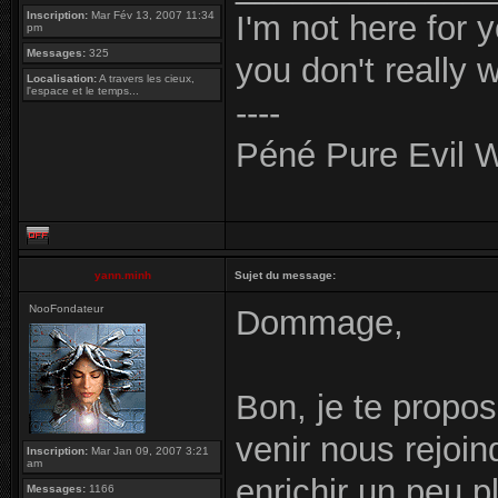
Inscription:
Mar Fév 13, 2007 11:34
I'm not here for 
pm
Messages:
325
you don't really 
Localisation:
A travers les cieux,
l'espace et le temps...
----
Péné Pure Evil W
yann.minh
Sujet du message:
NooFondateur
Dommage,
Bon, je te propo
venir nous rejoin
Inscription:
Mar Jan 09, 2007 3:21
am
enrichir un peu p
Messages:
1166