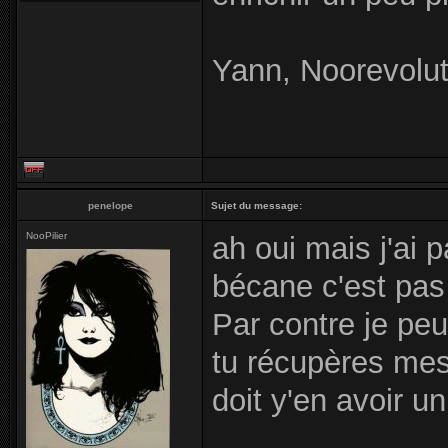
Yann, Noorevolut
penelope
Sujet du message:
NooPilier
ah oui mais j'ai 
bécane c'est pas 
Par contre je pe
tu récupères mes 
doit y'en avoir u