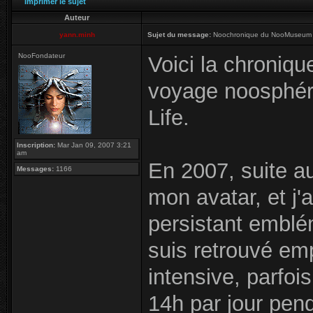
Imprimer le sujet
Auteur
yann.minh
Sujet du message:
Noochronique du NooMuseum su
NooFondateur
Voici la chroniq
voyage noosphér
Life.
Inscription:
Mar Jan 09, 2007 3:21
am
En 2007, suite au
Messages:
1166
mon avatar, et j'
persistant emblé
suis retrouvé em
intensive, parfoi
14h par jour pen