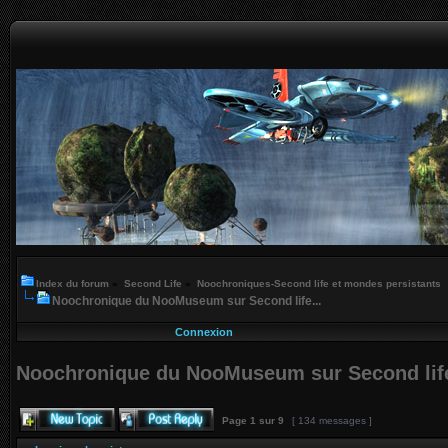
Index du forum
»
Second Life
»
Noochroniques-Second life et mondes persistants
Noochronique du NooMuseum sur Second life...
Connexion
Noochronique du NooMuseum sur Second life
Page
1
sur
9
[ 134 messages ]