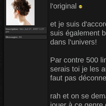
l'original
et je suis d'acc
Inscription:
Ven Juil 27, 2007 1:27
suis également b
pm
Messages:
84
dans l'univers!
Par contre 500 li
serais toi je les
faut pas déconne
rah et on se dem
jouer à ce genre 