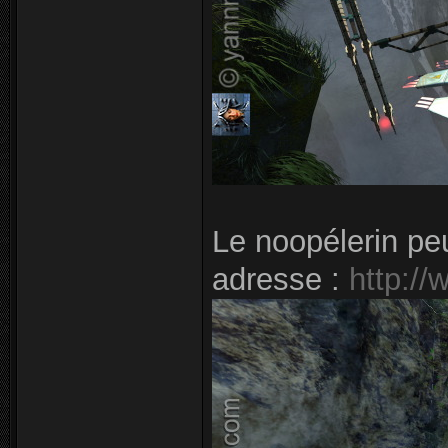
Le noopélerin peu
adresse :
http:/