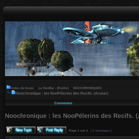
Index du forum
»
Le NooBar - (Public)
»
NOOCHRONIQUES
Noochronique : les NooPélerins des Recifs. (Avatar)
Connexion
Noochronique : les NooPélerins des Recifs. (
Page
1
sur
1
[ 2 messages ]