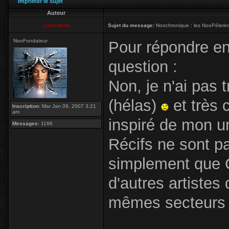
Imprimer le sujet
Auteur
yann.minh
Sujet du message:
Noochronique : les NooPélerins
NooFondateur
Pour répondre en
question :
Non, je n'ai pas 
(hélas)
et très 
Inscription:
Mar Jan 09, 2007 3:21
am
inspiré de mon u
Messages:
1166
Récifs ne sont p
simplement que
d'autres artistes
mêmes secteurs 